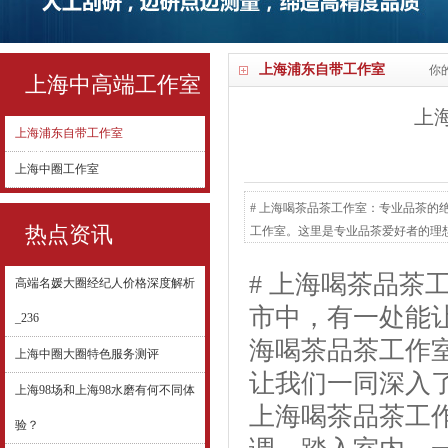
上海浦东自带工作室
你
上海中高端工作室
上
上海浦东自带工作室
qq
上海中圈工作室
# 上海喝茶品茶工作室：专业品茶
热点资讯
工作室。这里是专业品茶爱好者的理
落于安静的街区，外观简约而不失格
# 上海喝茶品茶
风格与现代元素相结合的设计，木质
高端名媛大圈经纪人价格深度解析
个角落，让人仿佛置身于一...
市中，有一处能
_236
海喝茶品茶工作
上海中圈大圈特色服务测评
让我们一同深入了
上海98场和上海98水磨有何不同体
上海喝茶品茶工
验？